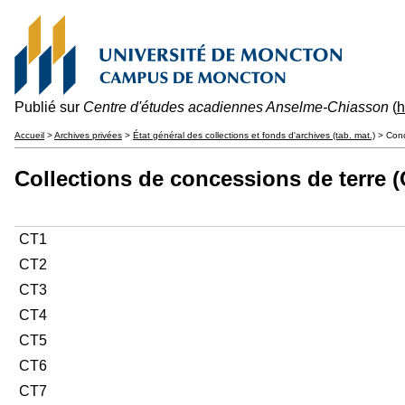
Publié sur
Centre d'études acadiennes Anselme-Chiasson
(
h
Accueil
>
Archives privées
>
État général des collections et fonds d'archives (tab. mat.)
> Conc
Collections de concessions de terre (
CT1
CT2
CT3
CT4
CT5
CT6
CT7