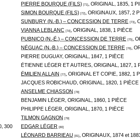
PIERRE BOURQUE (FILS)
, ORIGINAL, 1835, 1 
[71]
SIMON BOURQUE (FILS)
, ORIGINAUX, 1857, 2 
[72]
SUNBURY (N.-B.) – CONCESSION DE TERRE
, 
[73]
VIANNA LEBLANC
, ORIGINAL, 1838, 1 PIÈCE
[74]
PUBNICO (N.-É.) – CONCESSION DE TERRE
, 
[75]
NÉGUAC (N.-B.) – CONCESSION DE TERRE
, O
[76]
PIERRE DUGUAY, ORIGINAL, 1847, 1 PIÈCE
ÉTIENNE LÉGER ET AUTRES, ORIGINAL, 1827, 1 
ÉMILIEN ALLAIN
, ORIGINAL ET COPIE, 1882, 1 
[77]
JACQUES ROBICHAUD, ORIGINAL, 1820, 1 PIÈCE
ANSELME CHIASSON
[78]
BENJAMIN LÉGER, ORIGINAL, 1860, 1 PIÈCE
PHILIPPE LÉGER, ORIGINAL, 1870, 1 PIÈCE
TILMON GAGNON
[79]
, 300
EDGAR LÉGER
[80]
LÉONARD BARRIEAU
, ORIGINAUX, 1874 et 188
[81]