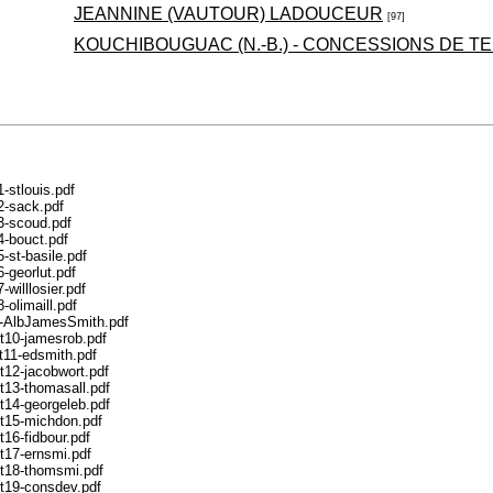
JEANNINE (VAUTOUR) LADOUCEUR
[97]
KOUCHIBOUGUAC (N.-B.) - CONCESSIONS DE T
-stlouis.pdf
2-sack.pdf
3-scoud.pdf
4-bouct.pdf
st-basile.pdf
-georlut.pdf
illlosier.pdf
olimaill.pdf
8-AlbJamesSmith.pdf
t10-jamesrob.pdf
t11-edsmith.pdf
t12-jacobwort.pdf
t13-thomasall.pdf
t14-georgeleb.pdf
t15-michdon.pdf
16-fidbour.pdf
t17-ernsmi.pdf
ct18-thomsmi.pdf
t19-consdev.pdf