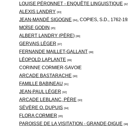
LOUISE PÉRONNET - ENQUÊTE LINGUISTIQUE
[82
ALEXIS LANDRY
[83]
JEAN-MANDÉ SIGOGNE
, COPIES, S.D., 1762-1
[84]
MOÏSE GODIN
[85]
ALBERT LANDRY (PÈRE)
[86]
GERVAIS LÉGER
[87]
FERNANDE MAILLET-GALLANT
[88]
LÉOPOLD LAPLANTE
[89]
CORINNE CORMIER-SAVOIE
ARCADE BASTARACHE
[90]
FAMILLE BABINEAU
[91]
JEAN-PAUL LÉGER
[92]
ARCADE LEBLANC, PÈRE
[93]
SÉVÈRE O. DUPUIS
[94]
FLORA CORMIER
[95]
PAROISSE DE LA VISITATION - GRANDE-DIGUE
[96