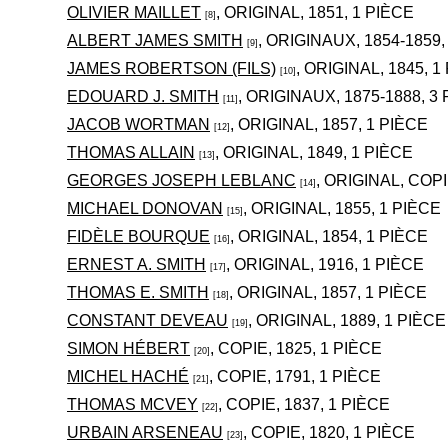
OLIVIER MAILLET
, ORIGINAL, 1851, 1 PIÈCE
[8]
ALBERT JAMES SMITH
, ORIGINAUX, 1854-1859,
[9]
JAMES ROBERTSON (FILS)
, ORIGINAL, 1845, 1
[10]
EDOUARD J. SMITH
, ORIGINAUX, 1875-1888, 3
[11]
JACOB WORTMAN
, ORIGINAL, 1857, 1 PIÈCE
[12]
THOMAS ALLAIN
, ORIGINAL, 1849, 1 PIÈCE
[13]
GEORGES JOSEPH LEBLANC
, ORIGINAL, COPI
[14]
MICHAEL DONOVAN
, ORIGINAL, 1855, 1 PIÈCE
[15]
FIDÈLE BOURQUE
, ORIGINAL, 1854, 1 PIÈCE
[16]
ERNEST A. SMITH
, ORIGINAL, 1916, 1 PIÈCE
[17]
THOMAS E. SMITH
, ORIGINAL, 1857, 1 PIÈCE
[18]
CONSTANT DEVEAU
, ORIGINAL, 1889, 1 PIÈCE
[19]
SIMON HÉBERT
, COPIE, 1825, 1 PIÈCE
[20]
MICHEL HACHÉ
, COPIE, 1791, 1 PIÈCE
[21]
THOMAS MCVEY
, COPIE, 1837, 1 PIÈCE
[22]
URBAIN ARSENEAU
, COPIE, 1820, 1 PIÈCE
[23]