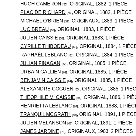
HUGH CAMERON
, ORIGINAL, 1882, 1 PIÈCE
[55]
PLACIDE RICHARD
, ORIGINAL, 1882, 1 PIÈCE
[56]
MICHAEL O’BRIEN
, ORIGINAUX, 1883, 1 PIÈCE
[57]
LUC BREAU
, ORIGINAL, 1883, 1 PIÈCE
[58]
JULIEN CAISSIE
, ORIGINAL, 1883, 1 PIÈCE
[59]
CYRILLE THIBODEAU
, ORIGINAL, 1884, 1 PIÈC
[60]
RAPHAËL LEBLANC
, ORIGINAL, 1884, 1 PIÈCE
[61]
JULIAN FINAGAN
, ORIGINAL, 1885, 1 PIÈCE
[62]
URBAIN GALLIEN
, ORIGINAL, 1885, 1 PIÈCE
[63]
BENJAMIN CAISSIE
, ORIGINAL, 1885, 1 PIÈCE
[64]
ALEXANDRE GOGUEN
, ORIGINAL, 1885, 1 PIÈ
[65]
THÉOPHILE M. CAISSIE
, ORIGINAL, 1886, 1 PI
[66]
HENRIETTA LEBLANC
, ORIGINAL, 1888, 1 PIÈC
[67]
TRANQUIL MCGRATH
, ORIGINAL, 1891, 1 PIÈC
[68]
JULIEN MELANSON
, ORIGINAL, 1891, 1 PIÈCE
[69]
JAMES JARDINE
, ORIGINAUX, 1903, 2 PIÈCES
[70]