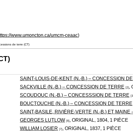
ttps://www.umoncton.ca/umcm-ceaac
)
essions de terre (CT)
CT)
SAINT-LOUIS-DE-KENT (N.-B.) – CONCESSION D
SACKVILLE (N.-B.) – CONCESSION DE TERRE
,
[2]
SCOUDOUC (N.-B.) – CONCESSSION DE TERRE
[3
BOUCTOUCHE (N.-B.) – CONCESSION DE TERRE
SAINT-BASILE, RIVIÈRE-VERTE (N.-B.) ET MAIN
GEORGES LUTLOW
, ORIGINAL, 1804, 1 PIÈCE
[6]
WILLIAM LOSIER
, ORIGINAL, 1837, 1 PIÈCE
[7]