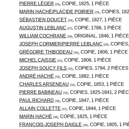
PIERRE LÉGER
, COPIE, 1825, 1 PIÈCE
[24]
MARIN HACHÉ/PLACIDE POIRIER
, COPIES, 18
[25]
SÉBASTIEN DOUCET
, COPIE, 1827, 1 PIÈCE
[26]
AUGUSTIN LEBLANC
, COPIE, 1786, 1 PIÈCE
[27]
WILLIAM COCHRANE
, ORIGINAL, 1846, 1 PIÈCE
[28]
JOSEPH CORMIER/PIERRE LEBLANC
, COPIES,
[29]
GRÉGOIRE THIBODEAU
, COPIE, 1806, 1 PIÈCE
[30]
MICHEL CAISSIE
, COPIE, 1806, 1 PIÈCE
[31]
JOSEPH SOUCY FILS
, COPIES, 1794, 2 PIÈCES
[32]
ANDRÉ HACHÉ
, COPIE, 1882, 1 PIÈCE
[33]
CHARLES ARSENEAU
, COPIE, 1853, 1 PIÈCE
[34]
PIERRE BABINEAU
, COPIES, 1825-1841, 2 PIÈ
[35]
PAUL RICHARD
, COPIE, 1847, 1 PIÈCE
[36]
ALLAIN COLLETTE
, COPIE, 1844, 1 PIÈCE
[37]
MARIN HACHÉ
, COPIE, 1825, 1 PIÈCE
[38]
FRANÇOIS-JOSEPH DAIGLE
, COPIE, 1805, 1 P
[39]