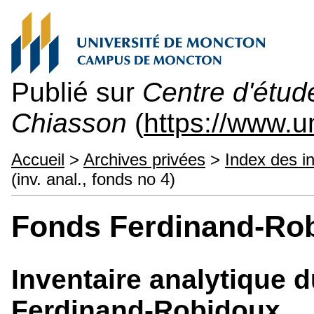
Publié sur
Centre d'étu
Chiasson
(
https://www.
Accueil
>
Archives privées
>
Index des i
(inv. anal., fonds no 4)
Fonds Ferdinand-Ro
Inventaire analytique 
Ferdinand-Robidoux