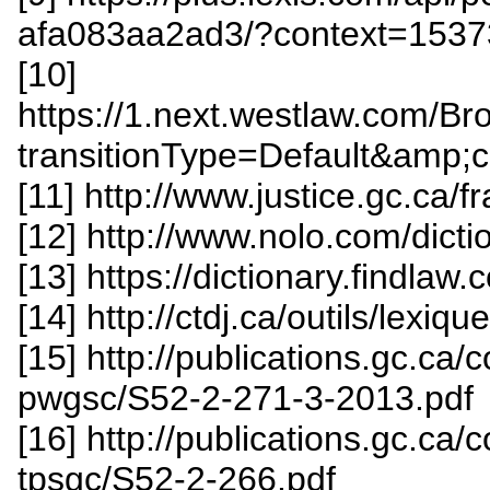
afa083aa2ad3/?context=153
[10]
https://1.next.westlaw.com/
transitionType=Default&amp;c
[11] http://www.justice.gc.ca/fr
[12] http://www.nolo.com/dicti
[13] https://dictionary.findlaw.
[14] http://ctdj.ca/outils/lexiq
[15] http://publications.gc.ca/
pwgsc/S52-2-271-3-2013.pdf
[16] http://publications.gc.ca/
tpsgc/S52-2-266.pdf