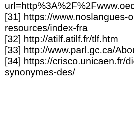
url=http%3A%2F%2Fwww.oe
[31] https://www.noslangues-o
resources/index-fra
[32] http://atilf.atilf.fr/tlf.htm
[33] http://www.parl.gc.ca/Ab
[34] https://crisco.unicaen.fr/
synonymes-des/