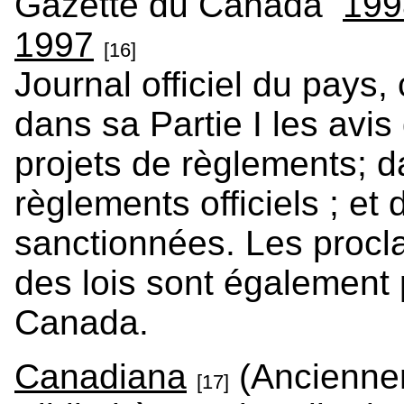
Gazette du Canada
199
1997
[16]
Journal officiel du pays,
dans sa Partie I les avi
projets de règlements; da
règlements officiels ; et d
sanctionnées. Les procl
des lois sont également 
Canada.
Canadiana
(Anciennem
[17]