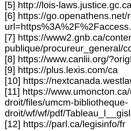
[5] http://lois-laws.justice.gc.ca
[6] https://go.openathens.net
url=https%3A%2F%2Faccess
[7] https://www2.gnb.ca/conten
publique/procureur_general/co
[8] https://www.canlii.org/?ori
[9] https://plus.lexis.com/ca
[10] https://nextcanada.westl
[11] https://www.umoncton.ca
droit/files/umcm-bibliotheque-
droit/wf/wf/pdf/Tableau_l__gisl
[12] https://parl.ca/legisinfo/fr