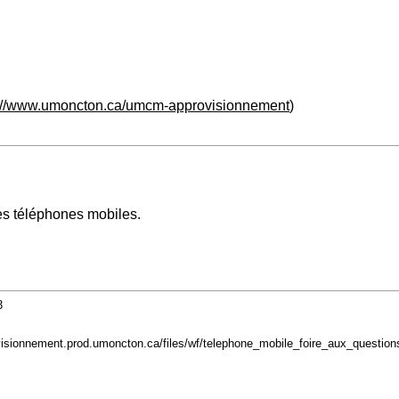
s://www.umoncton.ca/umcm-approvisionnement
)
es téléphones mobiles.
3
isionnement.prod.umoncton.ca/files/wf/telephone_mobile_foire_aux_questio