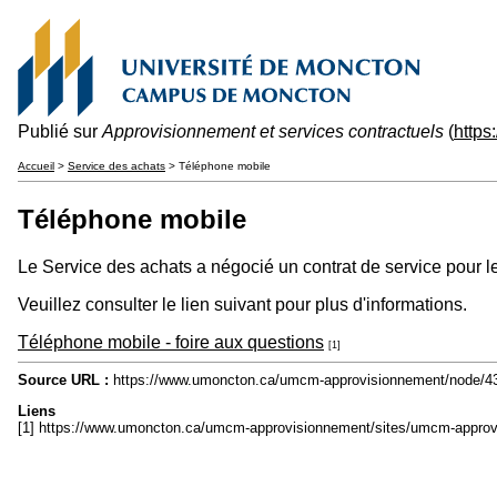
Publié sur
Approvisionnement et services contractuels
(
http
Accueil
>
Service des achats
> Téléphone mobile
Téléphone mobile
Le Service des achats a négocié un contrat de service pour l
Veuillez consulter le lien suivant pour plus d'informations.
Téléphone mobile - foire aux questions
[1]
Source URL :
https://www.umoncton.ca/umcm-approvisionnement/node/4
Liens
[1] https://www.umoncton.ca/umcm-approvisionnement/sites/umcm-approv