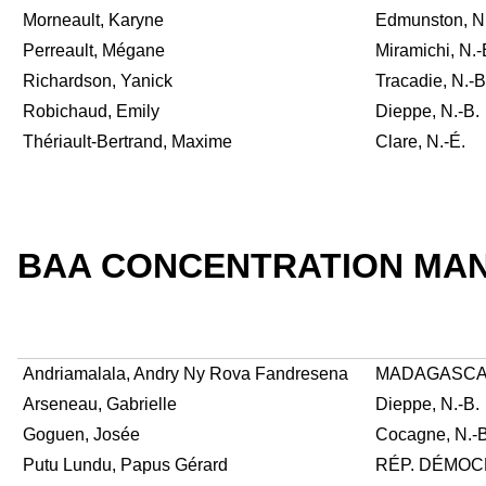
Morneault, Karyne
Edmunston, N.
Perreault, Mégane
Miramichi, N.-
Richardson, Yanick
Tracadie, N.-B
Robichaud, Emily
Dieppe, N.-B.
Thériault-Bertrand, Maxime
Clare, N.-É.
BAA CONCENTRATION MA
Andriamalala, Andry Ny Rova Fandresena
MADAGASC
Arseneau, Gabrielle
Dieppe, N.-B.
Goguen, Josée
Cocagne, N.-B
Putu Lundu, Papus Gérard
RÉP. DÉMOC