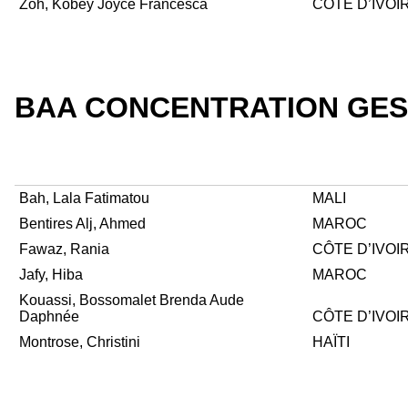
Zoh, Kobey Joyce Francesca
CÔTE D’IVOI
BAA CONCENTRATION GES
Bah, Lala Fatimatou
MALI
Bentires Alj, Ahmed
MAROC
Fawaz, Rania
CÔTE D’IVOI
Jafy, Hiba
MAROC
Kouassi, Bossomalet Brenda Aude
Daphnée
CÔTE D’IVOI
Montrose, Christini
HAÏTI