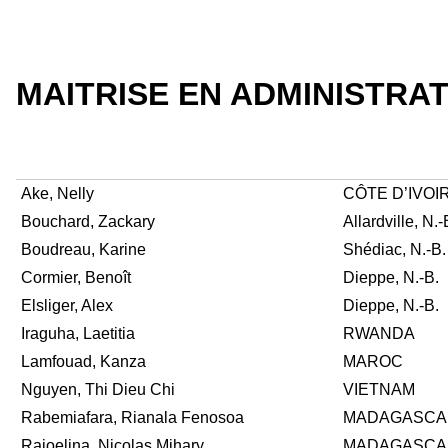
MAITRISE EN ADMINISTRAT
Ake, Nelly
CÔTE D’IVOI
Bouchard, Zackary
Allardville, N.-
Boudreau, Karine
Shédiac, N.-B.
Cormier, Benoît
Dieppe, N.-B.
Elsliger, Alex
Dieppe, N.-B.
Iraguha, Laetitia
RWANDA
Lamfouad, Kanza
MAROC
Nguyen, Thi Dieu Chi
VIETNAM
Rabemiafara, Rianala Fenosoa
MADAGASCA
Rajoelina, Nicolas Mihary
MADAGASCA