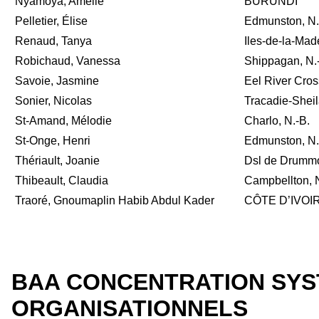
Nyamoya, Amélie
BURUNDI
Pelletier, Élise
Edmunston, N.
Renaud, Tanya
Iles-de-la-Mad
Robichaud, Vanessa
Shippagan, N.
Savoie, Jasmine
Eel River Cros
Sonier, Nicolas
Tracadie-Sheil
St-Amand, Mélodie
Charlo, N.-B.
St-Onge, Henri
Edmunston, N.
Thériault, Joanie
Dsl de Drummo
Thibeault, Claudia
Campbellton, N
Traoré, Gnoumaplin Habib Abdul Kader
CÔTE D’IVOI
BAA CONCENTRATION SYS
ORGANISATIONNELS