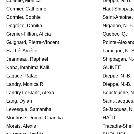
Collette, Monica
Dieppe, N.-B.
Cormier, Catherine
Haut-Shippaga
Cormier, Sophie
Saint-Antoine,
Degrâce, Danika
Nigadoo, N.-B.
Grenier-Fillion, Alicia
Québec, Qc
Guignard, Pierre-Vincent
Pointe-Alexand
Haché, Amélie
Lamèque, N.-B
Jeanneau, Raphaël
Shippagan, N.
Kaba, Ibrahima Kalil
GUINÉE
Lagacé, Rafael
Dieppe, N.-B.
Landry, Monica R.
Dieppe, N.-B.
Landry LeBlanc, Alexa
Bouctouche, N
Lang, Dylan
Saint-Jacques,
Levesque, Samantha
St-Jacques, N.
Montrose, Domini Charlika
HAÏTI
Morais, Alexis
Tracadie-Sheil