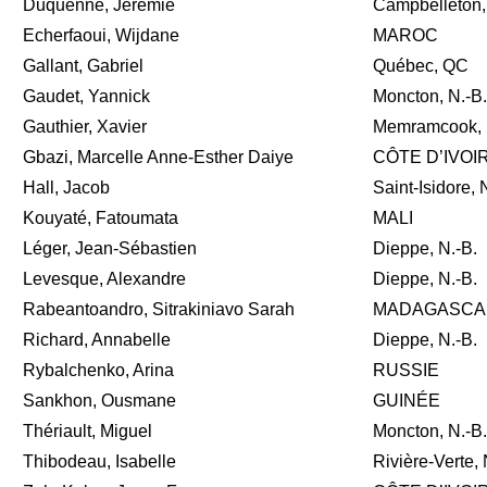
Duquenne, Jérémie
Campbelleton,
Echerfaoui, Wijdane
MAROC
Gallant, Gabriel
Québec, QC
Gaudet, Yannick
Moncton, N.-B.
Gauthier, Xavier
Memramcook, 
Gbazi, Marcelle Anne-Esther Daiye
CÔTE D’IVOI
Hall, Jacob
Saint-Isidore, 
Kouyaté, Fatoumata
MALI
Léger, Jean-Sébastien
Dieppe, N.-B.
Levesque, Alexandre
Dieppe, N.-B.
Rabeantoandro, Sitrakiniavo Sarah
MADAGASCA
Richard, Annabelle
Dieppe, N.-B.
Rybalchenko, Arina
RUSSIE
Sankhon, Ousmane
GUINÉE
Thériault, Miguel
Moncton, N.-B.
Thibodeau, Isabelle
Rivière-Verte, 