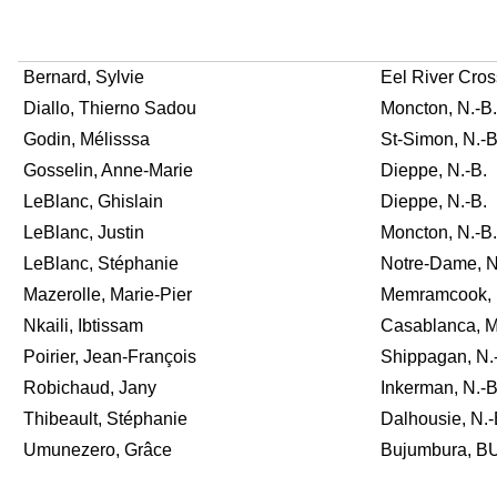
Bernard, Sylvie
Eel River Cros
Diallo, Thierno Sadou
Moncton, N.-B.
Godin, Mélisssa
St-Simon, N.-B
Gosselin, Anne-Marie
Dieppe, N.-B.
LeBlanc, Ghislain
Dieppe, N.-B.
LeBlanc, Justin
Moncton, N.-B.
LeBlanc, Stéphanie
Notre-Dame, N
Mazerolle, Marie-Pier
Memramcook, 
Nkaili, Ibtissam
Casablanca,
Poirier, Jean-François
Shippagan, N.
Robichaud, Jany
Inkerman, N.-B
Thibeault, Stéphanie
Dalhousie, N.-
Umunezero, Grâce
Bujumbura, 