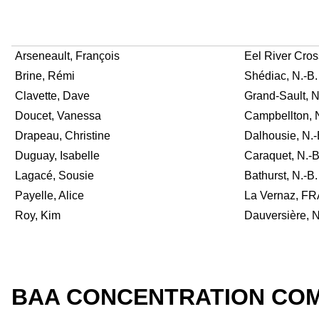
Arseneault, François
Eel River Cros
Brine, Rémi
Shédiac, N.-B.
Clavette, Dave
Grand-Sault, N
Doucet, Vanessa
Campbellton, N
Drapeau, Christine
Dalhousie, N.-
Duguay, Isabelle
Caraquet, N.-B
Lagacé, Sousie
Bathurst, N.-B.
Payelle, Alice
La Vernaz, F
Roy, Kim
Dauversière, N
BAA CONCENTRATION COM