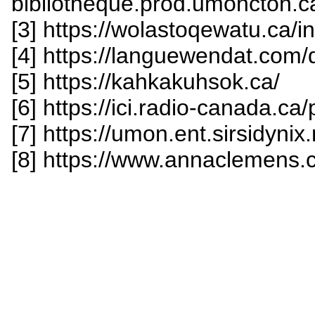
bibliotheque.prod.umoncton.ca
[3] https://wolastoqewatu.ca/
[4] https://languewendat.com/d
[5] https://kahkakuhsok.ca/
[6] https://ici.radio-canada.ca
[7] https://umon.ent.sirsidynix
[8] https://www.annaclemens.