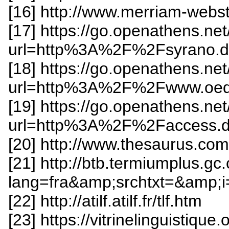
[16] http://www.merriam-webs
[17] https://go.openathens.ne
url=http%3A%2F%2Fsyrano.
[18] https://go.openathens.ne
url=http%3A%2F%2Fwww.oe
[19] https://go.openathens.ne
url=http%3A%2F%2Faccess
[20] http://www.thesaurus.com
[21] http://btb.termiumplus.gc
lang=fra&amp;srchtxt=&amp;i
[22] http://atilf.atilf.fr/tlf.htm
[23] https://vitrinelinguistique.