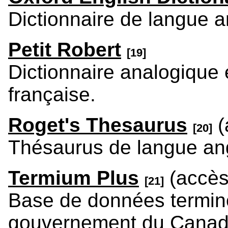
Dictionnaire de langue a
Petit Robert
[19]
Dictionnaire analogique 
française.
Roget's Thesaurus
(
[20]
Thésaurus de langue ang
Termium Plus
(accès 
[21]
Base de données termino
gouvernement du Canada 