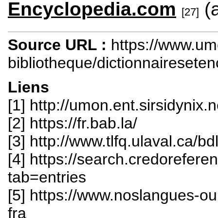
Encyclopedia.com
(a
[27]
Source URL :
https://www.um
bibliotheque/dictionnairesete
Liens
[1] http://umon.ent.sirsidynix.
[2] https://fr.bab.la/
[3] http://www.tlfq.ulaval.ca/bd
[4] https://search.credorefere
tab=entries
[5] https://www.noslangues-ou
fra