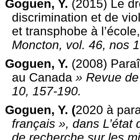
Goguen, Y.
(2015) Le dro
discrimination et de v
et transphobe à l’école
Moncton, vol. 46, nos 1
Goguen, Y.
(2008) Paraît
au Canada
» Revue de 
10, 157-190.
Goguen, Y. (
2020 à para
français », dans L’état 
de recherche sur les mi