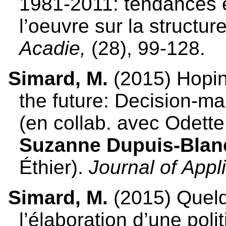
1981-2011: tendances 
l’oeuvre sur la structu
Acadie,
(28), 99-128.
Simard, M.
(2015) Hoping
the future: Decision-m
(en collab. avec Odette
Suzanne Dupuis-Blan
Éthier).
Journal of Appl
Simard, M.
(2015) Quelq
l’élaboration d’une polit