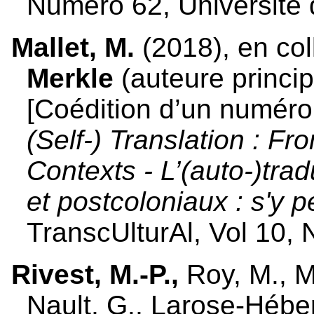
Numéro 62, Université 
Mallet, M.
(2018), en co
Merkle
(auteure princip
[Coédition d’un numéro
(Self-) Translation : Fr
Contexts - L’(auto-)tra
et postcoloniaux : s'y p
TranscUlturAl, Vol 10, 
Rivest, M.-P.,
Roy, M., M
Nault, G., Larose-Hébert