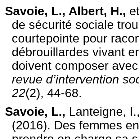
Savoie, L., Albert, H.,
e
de sécurité sociale tro
courtepointe pour raco
débrouillardes vivant e
doivent composer avec 
revue d’intervention so
22
(2), 44-68.
Savoie, L.,
Lanteigne, I.
(2016). Des femmes en 
prendre en charge sa sa