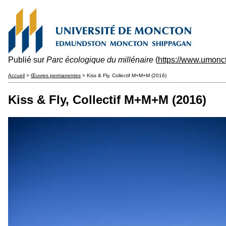
Publié sur
Parc écologique du millénaire
(
https://www.umonct
Accueil
>
Œuvres permanentes
> Kiss & Fly, Collectif M+M+M (2016)
Kiss & Fly, Collectif M+M+M (2016)