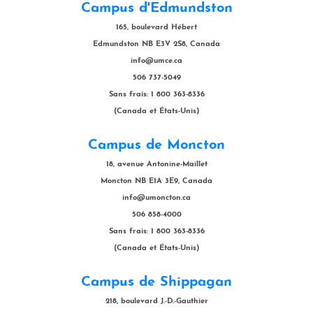
Campus d'Edmundston
165, boulevard Hébert
Edmundston NB E3V 2S8, Canada
info@umce.ca
506 737-5049
Sans frais: 1 800 363-8336
(Canada et États-Unis)
Campus de Moncton
18, avenue Antonine-Maillet
Moncton NB E1A 3E9, Canada
info@umoncton.ca
506 858-4000
Sans frais: 1 800 363-8336
(Canada et États-Unis)
Campus de Shippagan
218, boulevard J.-D.-Gauthier