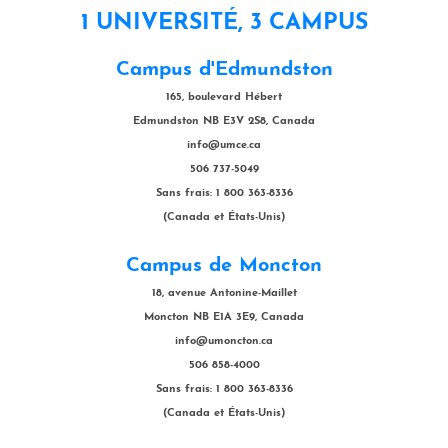
1 UNIVERSITÉ, 3 CAMPUS
Campus d'Edmundston
165, boulevard Hébert
Edmundston NB E3V 2S8, Canada
info@umce.ca
506 737-5049
Sans frais: 1 800 363-8336
(Canada et États-Unis)
Campus de Moncton
18, avenue Antonine-Maillet
Moncton NB E1A 3E9, Canada
info@umoncton.ca
506 858-4000
Sans frais: 1 800 363-8336
(Canada et États-Unis)