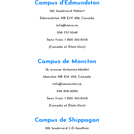
Campus d'Edmundston
165, boulevard Hébert
Edmundston NB E3V 2S8, Canada
info@umce.ca
506 737-5049
Sans frais: 1 800 363-8336
(Canada et États-Unis)
Campus de Moncton
18, avenue Antonine-Maillet
Moncton NB E1A 3E9, Canada
info@umoncton.ca
506 858-4000
Sans frais: 1 800 363-8336
(Canada et États-Unis)
Campus de Shippagan
218, boulevard J.-D.-Gauthier