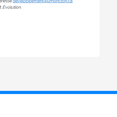
adresse
developpement@umoncton.ca
nt
Évolution
.