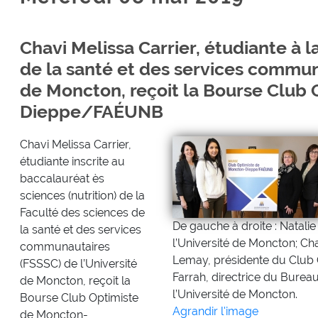
Chavi Melissa Carrier, étudiante à l
de la santé et des services commun
de Moncton, reçoit la Bourse Club
Dieppe/FAÉUNB
Chavi Melissa Carrier,
étudiante inscrite au
baccalauréat ès
sciences (nutrition) de la
Faculté des sciences de
De gauche à droite : Natali
la santé et des services
l’Université de Moncton; Cha
communautaires
Lemay, présidente du Club 
(FSSSC) de l’Université
Farrah, directrice du Burea
de Moncton, reçoit la
l’Université de Moncton.
Bourse Club Optimiste
Agrandir l'image
de Moncton-