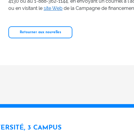
4130 ou au 1-888-362-1144, en envoyant un courriel à l’
ou en visitant le
site Web
de la Campagne de financeme
Retourner aux nouvelles
VERSITÉ, 3 CAMPUS