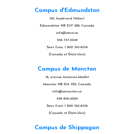
Campus d'Edmundston
165, boulevard Hébert
Edmundston NB E3V 2S8, Canada
info@umce.ca
506 737-5049
Sans frais: 1 800 363-8336
(Canada et États-Unis)
Campus de Moncton
18, avenue Antonine-Maillet
Moncton NB E1A 3E9, Canada
info@umoncton.ca
506 858-4000
Sans frais: 1 800 363-8336
(Canada et États-Unis)
Campus de Shippagan