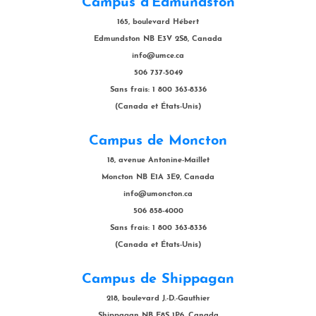
Campus d'Edmundston
165, boulevard Hébert
Edmundston NB E3V 2S8, Canada
info@umce.ca
506 737-5049
Sans frais: 1 800 363-8336
(Canada et États-Unis)
Campus de Moncton
18, avenue Antonine-Maillet
Moncton NB E1A 3E9, Canada
info@umoncton.ca
506 858-4000
Sans frais: 1 800 363-8336
(Canada et États-Unis)
Campus de Shippagan
218, boulevard J.-D.-Gauthier
Shippagan NB E8S 1P6, Canada