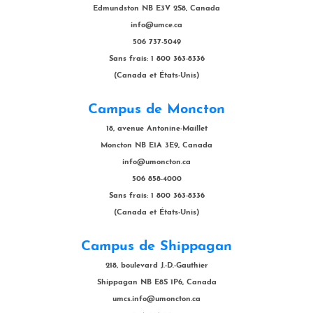
Edmundston NB E3V 2S8, Canada
info@umce.ca
506 737-5049
Sans frais: 1 800 363-8336
(Canada et États-Unis)
Campus de Moncton
18, avenue Antonine-Maillet
Moncton NB E1A 3E9, Canada
info@umoncton.ca
506 858-4000
Sans frais: 1 800 363-8336
(Canada et États-Unis)
Campus de Shippagan
218, boulevard J.-D.-Gauthier
Shippagan NB E8S 1P6, Canada
umcs.info@umoncton.ca