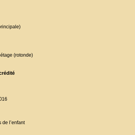
rincipale)
 étage (rotonde)
crédité
-016
s de l’enfant