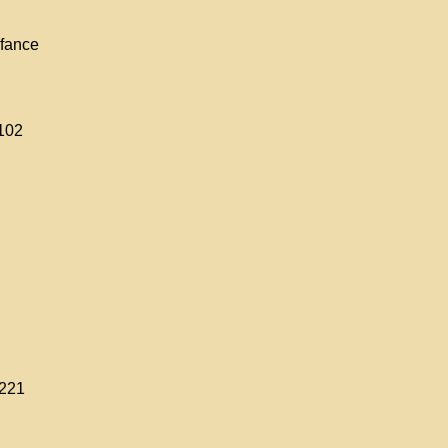
nfance
-102
-221