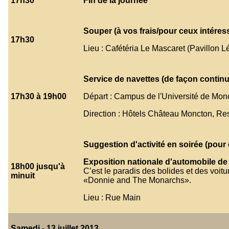
17h30
Fin de la journée
Souper
(à vos frais/pour ceux intéres
17h30
Lieu : Cafétéria Le Mascaret (Pavillon L
Service de navettes (de façon continu
17h30 à 19h00
Départ : Campus de l'Université de Mon
Direction : Hôtels Château Moncton, Re
Suggestion d'activité en soirée (pour 
Exposition nationale d'automobile de 
18h00 jusqu'à
C’est le paradis des bolides et des voit
minuit
«Donnie and The Monarchs».
Lieu : Rue Main
Samedi - 13 juillet 2013