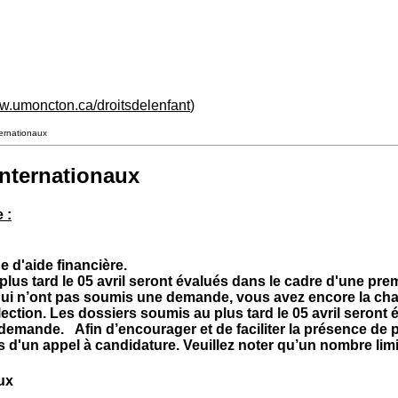
ww.umoncton.ca/droitsdelenfant
)
ternationaux
internationaux
 :
 d'aide financière.
lus tard le 05 avril seront évalués dans le cadre d'une prem
ui n’ont pas soumis une demande, vous avez encore la chan
ection.
Les dossiers soumis au plus tard le 05 avril seront
e demande.
Afin d’encourager et de faciliter la présence de 
biais d'un appel à candidature. Veuillez noter qu’un nombre li
aux