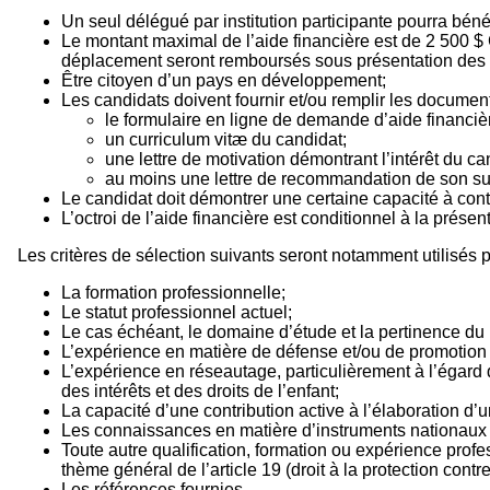
Un seul délégué par institution participante pourra bénéf
Le montant maximal de l’aide financière est de 2 500 $ CA
déplacement seront remboursés sous présentation des pi
Être citoyen d’un pays en développement;
Les candidats doivent fournir et/ou remplir les documents
le formulaire en ligne de demande d’aide financiè
un curriculum vitæ du candidat;
une lettre de motivation démontrant l’intérêt du can
au moins une lettre de recommandation de son su
Le candidat doit démontrer une certaine capacité à cont
L’octroi de l’aide financière est conditionnel à la présen
Les critères de sélection suivants seront notamment utilisés p
La formation professionnelle;
Le statut professionnel actuel;
Le cas échéant, le domaine d’étude et la pertinence du
L’expérience en matière de défense et/ou de promotion d
L’expérience en réseautage, particulièrement à l’égard
des intérêts et des droits de l’enfant;
La capacité d’une contribution active à l’élaboration d’
Les connaissances en matière d’instruments nationaux et 
Toute autre qualification, formation ou expérience prof
thème général de l’article 19 (droit à la protection contr
Les références fournies.