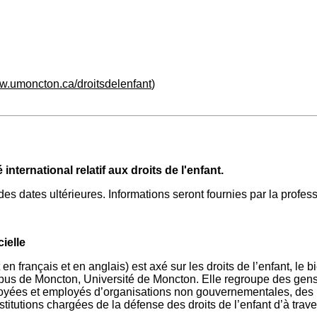
ww.umoncton.ca/droitsdelenfant
)
nternational relatif aux droits de l'enfant.
des dates ultérieures. Informations seront fournies par la profes
cielle
ert en français et en anglais) est axé sur les droits de l’enfant,
 campus de Moncton, Université de Moncton. Elle regroupe des gen
loyées et employés d’organisations non gouvernementales, des
stitutions chargées de la défense des droits de l’enfant d’à trav