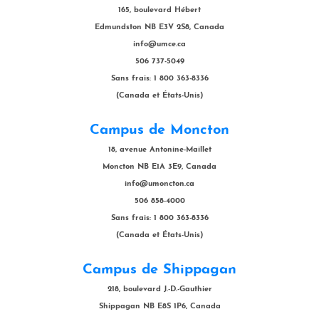
165, boulevard Hébert
Edmundston NB E3V 2S8, Canada
info@umce.ca
506 737-5049
Sans frais: 1 800 363-8336
(Canada et États-Unis)
Campus de Moncton
18, avenue Antonine-Maillet
Moncton NB E1A 3E9, Canada
info@umoncton.ca
506 858-4000
Sans frais: 1 800 363-8336
(Canada et États-Unis)
Campus de Shippagan
218, boulevard J.-D.-Gauthier
Shippagan NB E8S 1P6, Canada