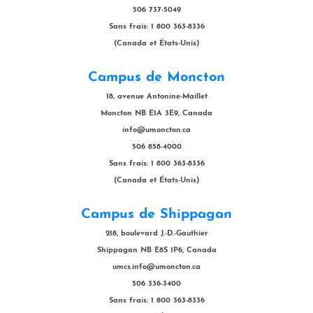
506 737-5049
Sans frais: 1 800 363-8336
(Canada et États-Unis)
Campus de Moncton
18, avenue Antonine-Maillet
Moncton NB E1A 3E9, Canada
info@umoncton.ca
506 858-4000
Sans frais: 1 800 363-8336
(Canada et États-Unis)
Campus de Shippagan
218, boulevard J.-D.-Gauthier
Shippagan NB E8S 1P6, Canada
umcs.info@umoncton.ca
506 336-3400
Sans frais: 1 800 363-8336